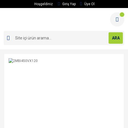
Hoşgeldiniz
Giriş Yap
Üye Ol
ARA