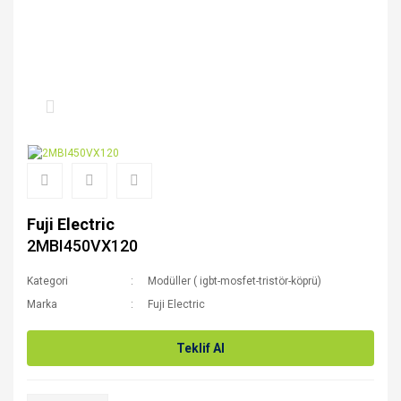
Fuji Electric
2MBI450VX120
Kategori
Modüller ( igbt-mosfet-tristör-köprü)
Marka
Fuji Electric
Teklif Al