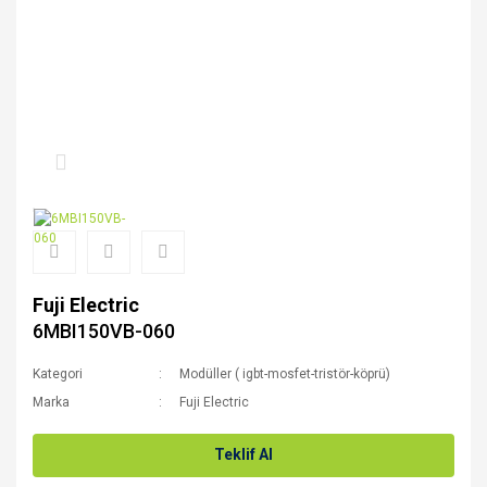
Fuji Electric
6MBI150VB-060
Kategori
Modüller ( igbt-mosfet-tristör-köprü)
Marka
Fuji Electric
Teklif Al