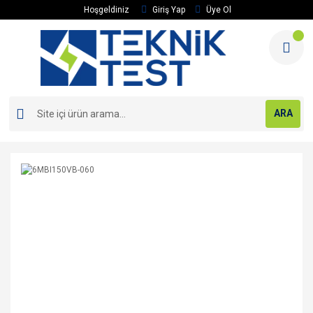
Hoşgeldiniz
Giriş Yap
Üye Ol
ARA