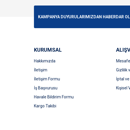
Görüş ve önerileriniz için teşekkür ederiz.
Ürün resmi kalitesiz, bozuk veya görüntülenemiyo
KAMPANYA DUYURULARIMIZDAN HABERDAR OLMA
Ürün açıklamasında eksik bilgiler bulunuyor.
Ürün bilgilerinde hatalar bulunuyor.
Ürün fiyatı diğer sitelerden daha pahalı.
Bu ürüne benzer farklı alternatifler olmalı.
KURUMSAL
ALIŞV
Hakkımızda
Mesafel
İletişim
Gizlilik
İletişim Formu
İptal ve
İş Başvurusu
Kişisel 
Havale Bildirim Formu
Kargo Takibi