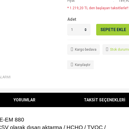
Fiyat
189,9
* 1.219,20 TL den başlayan taksitlerle!!
Adet
SEPETE EKLE
Kargo bedava
Stok durumu i
Karşılaştır
ALARMI
YORUMLAR
TAKSİT SEÇENEKLERİ
CE-EM 880
 CSV olarak dışarı aktarma / HCHO / TVOC /