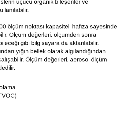
islerin uçucu organik bileşenler ve
lanılabilir.
0 ölçüm noktası kapasiteli hafıza sayesinde
lir. Ölçüm değerleri, ölçümden sonra
eceği gibi bilgisayara da aktarılabilir.
fından yığın bellek olarak algılandığından
alışabilir. Ölçüm değerleri, aerosol ölçüm
dilir.
polama
(TVOC)