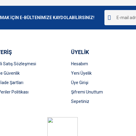
Bu ürüne ilk yorumu siz yapın!
r.
K İÇİN E-BÜLTENİMİZE KAYDOLABİLİRSİNİZ!
Yorum Yaz
ERİŞ
ÜYELİK
i Satış Sözleşmesi
Hesabım
 ve Güvenlik
Yeni Üyelik
 İade Şartları
Üye Girişi
Gönder
Veriler Politikası
Şifremi Unuttum
Sepetiniz