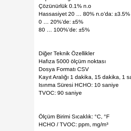
Çözünürlük 0.1% n.o
Hassasiyet 20 … 80% n.o’da: ±3.5%
0 … 20%’de: ±5%
80 … 100%’de: ±5%
Diğer Teknik Özellikler
Hafıza 5000 ölçüm noktası
Dosya Formatı CSV
Kayıt Aralığı 1 dakika, 15 dakika, 1 s
Isınma Süresi HCHO: 10 saniye
TVOC: 90 saniye
Ölçüm Birimi Sıcaklık: °C, °F
HCHO / TVOC: ppm, mg/m³