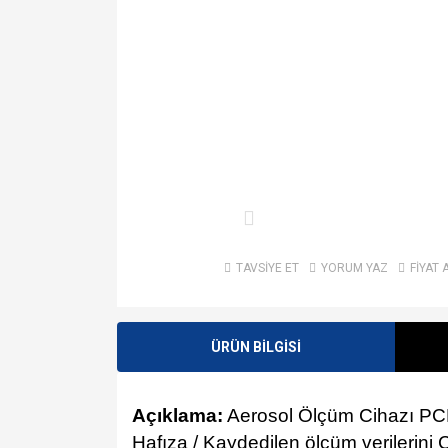
TAVSİYE ET
YORUM YAZ
FİYAT 
ÜRÜN BİLGİSİ
Açıklama:
Aerosol Ölçüm Cihazı P
Hafıza / Kaydedilen ölçüm verilerini