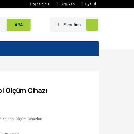
Hoşgeldiniz
Giriş Yap
Üye Ol
ARA
Sepetiniz
l Ölçüm Cihazı
a Kalitesi Ölçüm Cihazları