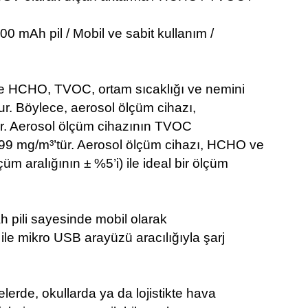
0 mAh pil / Mobil ve sabit kullanım /
e HCHO, TVOC, ortam sıcaklığı ve nemini
nur. Böylece, aerosol ölçüm cihazı,
ilir. Aerosol ölçüm cihazının TVOC
99 mg/m³’tür. Aerosol ölçüm cihazı, HCHO ve
m aralığının ± %5’i) ile ideal bir ölçüm
h pili sayesinde mobil olarak
ı ile mikro USB arayüzü aracılığıyla şarj
elerde, okullarda ya da lojistikte hava