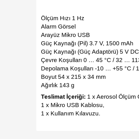
Ölçüm Hızı 1 Hz
Alarm Görsel
Arayüz Mikro USB
Güç Kaynağı (Pil) 3.7 V, 1500 mAh
Güç Kaynağı (Güç Adaptörü) 5 V DC
Çevre Koşulları 0 … 45 °C / 32 … 11
Depolama Koşulları -10 … +55 °C / 
Boyut 54 x 215 x 34 mm
Ağırlık 143 g
Teslimat İçeriği:
1 x Aerosol Ölçüm
1 x Mikro USB Kablosu,
1 x Kullanım Kılavuzu.
Bu ürünün fiyat bilgisi, resim, ürün açıklamalarında v