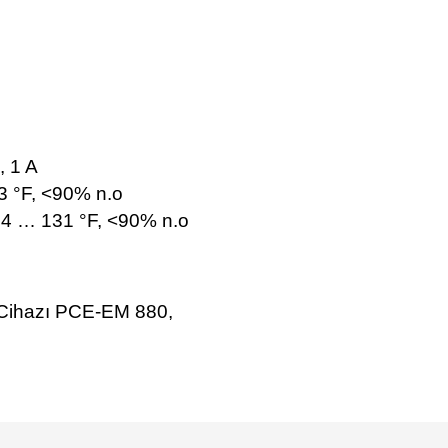
, 1 A
3 °F, <90% n.o
14 … 131 °F, <90% n.o
 Cihazı PCE-EM 880,
e diğer konularda yetersiz gördüğünüz noktaları öneri formunu kullanarak tarafımı