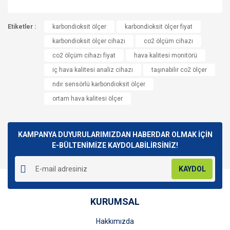
Bu ürünün fiyat bilgisi, resim, ürün açıklamalarında ve diğer
Etiketler :
konularda yetersiz gördüğünüz noktaları öneri formunu
karbondioksit ölçer
karbondioksit ölçer fiyat
Bu ürüne ilk yorumu siz yapın!
kullanarak tarafımıza iletebilirsiniz.
karbondioksit ölçer cihazı
co2 ölçüm cihazı
Görüş ve önerileriniz için teşekkür ederiz.
co2 ölçüm cihazı fiyat
hava kalitesi monitörü
Yorum Yaz
iç hava kalitesi analiz cihazı
taşınabilir co2 ölçer
Ürün resmi kalitesiz, bozuk veya görüntülenemiyor.
ndır sensörlü karbondioksit ölçer
Ürün açıklamasında eksik bilgiler bulunuyor.
ortam hava kalitesi ölçer
Ürün bilgilerinde hatalar bulunuyor.
Ürün fiyatı diğer sitelerden daha pahalı.
Bu ürüne benzer farklı alternatifler olmalı.
KAMPANYA DUYURULARIMIZDAN HABERDAR OLMAK İÇİN
E-BÜLTENİMİZE KAYDOLABİLİRSİNİZ!
KAYDOL
Gönder
KURUMSAL
Hakkımızda