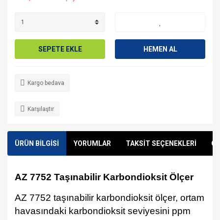
SEPETE EKLE
HEMEN AL
Kargo bedava
Karşılaştır
ÜRÜN BİLGİSİ
YORUMLAR
TAKSİT SEÇENEKLERİ
ÖN
AZ 7752 Taşınabilir Karbondioksit Ölçer
AZ 7752 taşınabilir karbondioksit ölçer, ortam
havasındaki karbondioksit seviyesini ppm