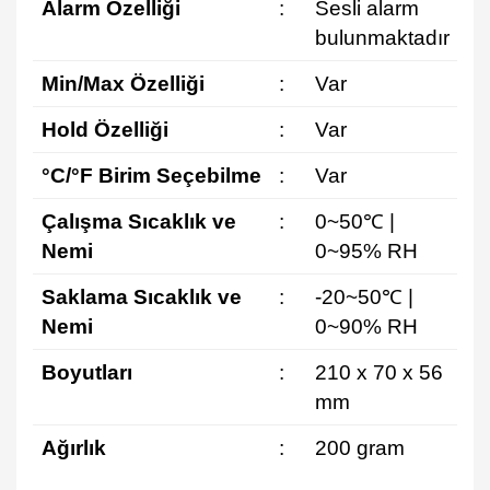
Alarm Özelliği
:
Sesli alarm
bulunmaktadır
Min/Max Özelliği
:
Var
Hold Özelliği
:
Var
°C/°F Birim Seçebilme
:
Var
Çalışma Sıcaklık ve
:
0~50℃ |
Nemi
0~95% RH
Saklama Sıcaklık ve
:
-20~50℃ |
Nemi
0~90% RH
Boyutları
:
210 x 70 x 56
mm
Ağırlık
:
200 gram