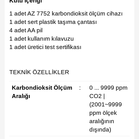
Kutu İçeriği
1 adet AZ 7752 karbondioksit ölçüm cihazı
1 adet sert plastik taşıma çantası
4 adet AA pil
1 adet kullanım kılavuzu
1 adet üretici test sertifikası
TEKNİK ÖZELLİKLER
Karbondioksit Ölçüm
:
0 ... 9999 ppm
Aralığı
CO2 |
(2001~9999
ppm ölçek
aralığının
dışında)