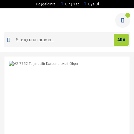
Hoşgeldiniz
Giriş Yap
Üye Ol
ARA