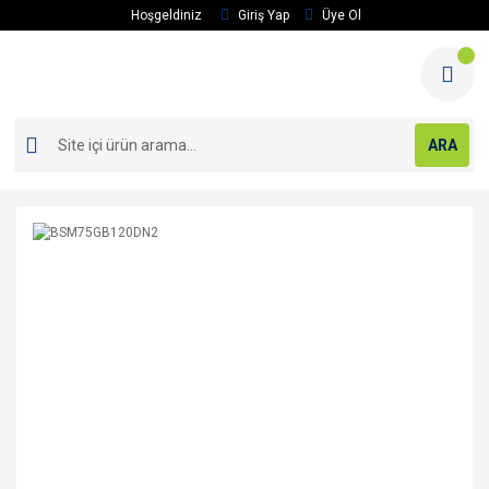
Hoşgeldiniz
Giriş Yap
Üye Ol
ARA