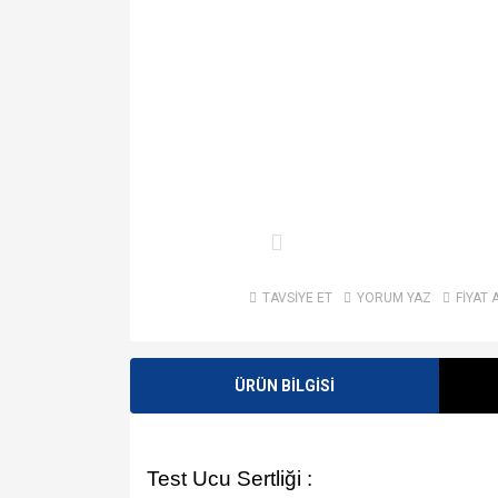
TAVSİYE ET
YORUM YAZ
FİYAT 
ÜRÜN BİLGİSİ
Test Ucu Sertliği :