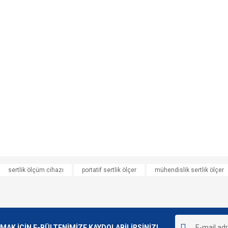
e diğer konularda yetersiz gördüğünüz noktaları öneri formunu kullanarak tarafımı
sertlik ölçüm cihazı
portatif sertlik ölçer
mühendislik sertlik ölçer
Bu ürüne ilk yorumu siz yapın!
r.
Yorum Yaz
K İÇİN E-BÜLTENİMİZE KAYDOLABİLİRSİNİZ!