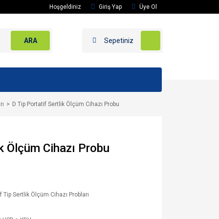
Hoşgeldiniz
Giriş Yap
Üye Ol
ARA
Sepetiniz
rı
D Tip Portatif Sertlik Ölçüm Cihazı Probu
ik Ölçüm Cihazı Probu
if Tip Sertlik Ölçüm Cihazı Probları