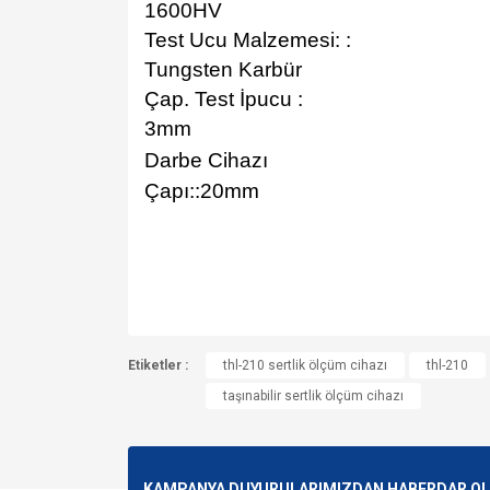
1600HV
Test Ucu Malzemesi: :
Tungsten Karbür
Çap. Test İpucu :
3mm
Darbe Cihazı
Çapı::20mm
Bu ürünün fiyat bilgisi, resim, ürün açıklamalarında v
Etiketler :
Görüş ve önerileriniz için teşekkür ederiz.
thl-210 sertlik ölçüm cihazı
thl-210
taşınabilir sertlik ölçüm cihazı
Ürün resmi kalitesiz, bozuk veya görüntülenemiyo
Ürün açıklamasında eksik bilgiler bulunuyor.
Ürün bilgilerinde hatalar bulunuyor.
KAMPANYA DUYURULARIMIZDAN HABERDAR OLMA