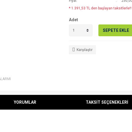
Fiyat
250,0
* 1.391,53 TL den başlayan taksitlerle!!
Adet
SEPETE EKLE
Karşılaştır
ALARMI
YORUMLAR
TAKSİT SEÇENEKLERİ