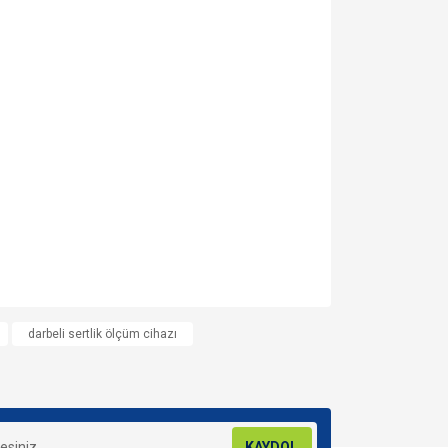
za iletebilirsiniz.
darbeli sertlik ölçüm cihazı
KAYDOL