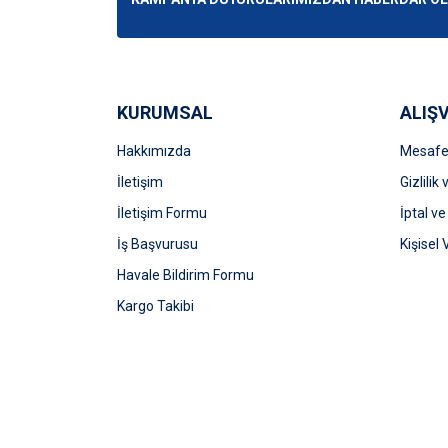
Ürün fiyatı diğer sitelerden daha pahalı.
Bu ürüne benzer farklı alternatifler olmalı.
KURUMSAL
ALIŞV
Hakkımızda
Mesafel
İletişim
Gizlilik
İletişim Formu
İptal ve
İş Başvurusu
Kişisel 
Havale Bildirim Formu
Kargo Takibi