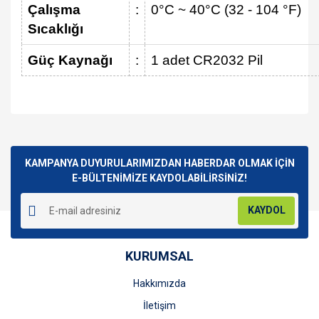
Çalışma
:
0°C ~ 40°C (32 - 104 °F)
Sıcaklığı
Güç Kaynağı
:
1 adet CR2032 Pil
Bu ürünün fiyat bilgisi, resim, ürün açıklamalarında ve diğer
konularda yetersiz gördüğünüz noktaları öneri formunu
Bu ürüne ilk yorumu siz yapın!
kullanarak tarafımıza iletebilirsiniz.
Görüş ve önerileriniz için teşekkür ederiz.
KAMPANYA DUYURULARIMIZDAN HABERDAR OLMAK İÇİN
E-BÜLTENİMİZE KAYDOLABİLİRSİNİZ!
Yorum Yaz
Ürün resmi kalitesiz, bozuk veya görüntülenemiyor.
KAYDOL
Ürün açıklamasında eksik bilgiler bulunuyor.
Ürün bilgilerinde hatalar bulunuyor.
KURUMSAL
Ürün fiyatı diğer sitelerden daha pahalı.
Bu ürüne benzer farklı alternatifler olmalı.
Hakkımızda
İletişim