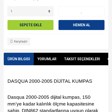
SEPETE EKLE
HEMEN AL
Karşılaştır
ÜRÜN BİLGİSİ
YORUMLAR
TAKSİT SEÇENEKLERİ
ÖN
DASQUA 2000-2005 DİJİTAL KUMPAS
Dasqua 2000-2005 dijital kumpas, 150
mm’ye kadar kalınlık ölçme kapasitesine
sahip, DIN862 standartlarına uygun olarak