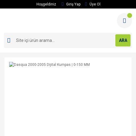
Hoşgeldiniz
Giriş Yap
Üye Ol
ARA