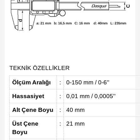
TEKNİK ÖZELLİKLER
Ölçüm Aralığı
:
0-150 mm / 0-6''
Hassasiyet
:
0,01 mm / 0,0005''
Alt Çene Boyu
:
40 mm
Üst Çene
:
21 mm
Boyu