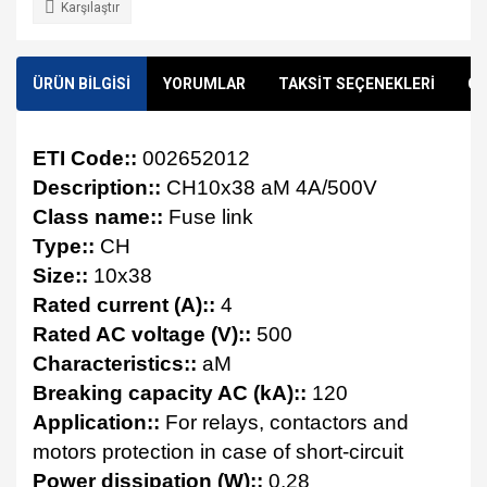
Karşılaştır
ÜRÜN BİLGİSİ
YORUMLAR
TAKSİT SEÇENEKLERİ
ÖN
ETI Code::
002652012
Description::
CH10x38 aM 4A/500V
Class name::
Fuse link
Type::
CH
Size::
10x38
Rated current (A)::
4
Rated AC voltage (V)::
500
Characteristics::
aM
Breaking capacity AC (kA)::
120
Application::
For relays, contactors and
motors protection in case of short-circuit
Power dissipation (W)::
0,28