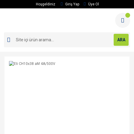
Hoşgeldiniz
Giriş Yap
Üye Ol
ARA