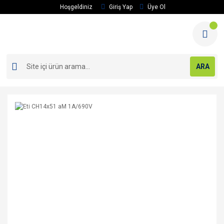
Hoşgeldiniz
Giriş Yap
Üye Ol
ARA