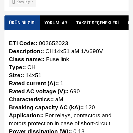
Karşılaştır
ÜRÜN BİLGİSİ
YORUMLAR
TAKSİT SEÇENEKLERİ
ÖN
ETI Code::
002652023
Description::
CH14x51 aM 1A/690V
Class name::
Fuse link
Type::
CH
Size::
14x51
Rated current (A)::
1
Rated AC voltage (V)::
690
Characteristics::
aM
Breaking capacity AC (kA)::
120
Application::
For relays, contactors and
motors protection in case of short-circuit
Power dissipation (W)::
0,13