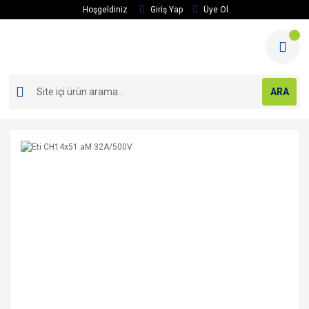
Hoşgeldiniz
Giriş Yap
Üye Ol
ARA