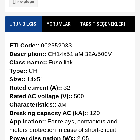
Karşılaştır
ÜRÜN BİLGİSİ
YORUMLAR
TAKSİT SEÇENEKLERİ
ÖN
ETI Code::
002652033
Description::
CH14x51 aM 32A/500V
Class name::
Fuse link
Type::
CH
Size::
14x51
Rated current (A)::
32
Rated AC voltage (V)::
500
Characteristics::
aM
Breaking capacity AC (kA)::
120
Application::
For relays, contactors and
motors protection in case of short-circuit
Power dissipation (W)::
2,05