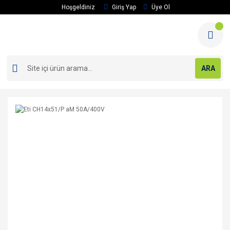
Hoşgeldiniz
Giriş Yap
Üye Ol
ARA