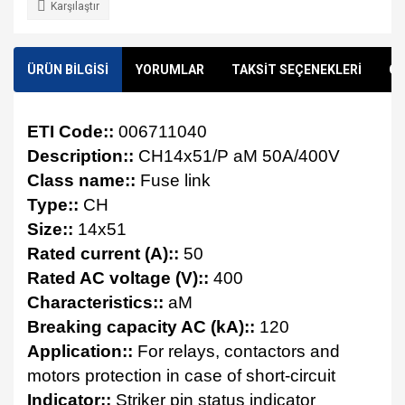
Karşılaştır
ÜRÜN BİLGİSİ
YORUMLAR
TAKSİT SEÇENEKLERİ
ÖN
ETI Code::
006711040
Description::
CH14x51/P aM 50A/400V
Class name::
Fuse link
Type::
CH
Size::
14x51
Rated current (A)::
50
Rated AC voltage (V)::
400
Characteristics::
aM
Breaking capacity AC (kA)::
120
Application::
For relays, contactors and
motors protection in case of short-circuit
Indicator::
Striker pin status indicator