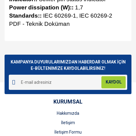
Power dissipation (W)::
1,7
Standards::
IEC 60269-1, IEC 60269-2
PDF - Teknik Doküman
Bu ürünün fiyat bilgisi, resim, ürün açıklamalarında ve diğer
konularda yetersiz gördüğünüz noktaları öneri formunu
Bu ürüne ilk yorumu siz yapın!
kullanarak tarafımıza iletebilirsiniz.
Görüş ve önerileriniz için teşekkür ederiz.
KAMPANYA DUYURULARIMIZDAN HABERDAR OLMAK İÇİN
E-BÜLTENİMİZE KAYDOLABİLİRSİNİZ!
Yorum Yaz
Ürün resmi kalitesiz, bozuk veya görüntülenemiyor.
KAYDOL
Ürün açıklamasında eksik bilgiler bulunuyor.
Ürün bilgilerinde hatalar bulunuyor.
KURUMSAL
Ürün fiyatı diğer sitelerden daha pahalı.
Bu ürüne benzer farklı alternatifler olmalı.
Hakkımızda
İletişim
İletişim Formu