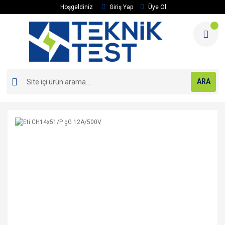
Hoşgeldiniz
Giriş Yap
Üye Ol
ARA