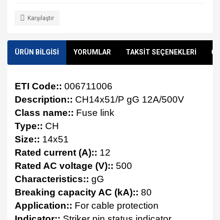
Karşılaştır
ÜRÜN BİLGİSİ
YORUMLAR
TAKSİT SEÇENEKLERİ
ÖN
ETI Code::
006711006
Description::
CH14x51/P gG 12A/500V
Class name::
Fuse link
Type::
CH
Size::
14x51
Rated current (A)::
12
Rated AC voltage (V)::
500
Characteristics::
gG
Breaking capacity AC (kA)::
80
Application::
For cable protection
Indicator::
Striker pin status indicator