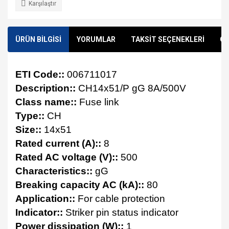
Karşılaştır
ÜRÜN BİLGİSİ
YORUMLAR
TAKSİT SEÇENEKLERİ
ÖN
ETI Code::
006711017
Description::
CH14x51/P gG 8A/500V
Class name::
Fuse link
Type::
CH
Size::
14x51
Rated current (A)::
8
Rated AC voltage (V)::
500
Characteristics::
gG
Breaking capacity AC (kA)::
80
Application::
For cable protection
Indicator::
Striker pin status indicator
Power dissipation (W)::
1