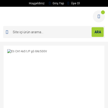
Hoşgeldiniz
Giriş Yap
Üye Ol
ARA