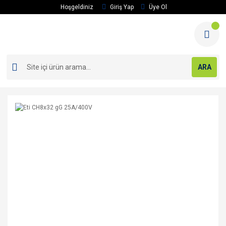
Hoşgeldiniz
Giriş Yap
Üye Ol
ARA