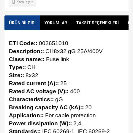
Karşılaştır
ÜRÜN BİLGİSİ
YORUMLAR
TAKSİT SEÇENEKLERİ
ÖN
ETI Code::
002651010
Description::
CH8x32 gG 25A/400V
Class name::
Fuse link
Type::
CH
Size::
8x32
Rated current (A)::
25
Rated AC voltage (V)::
400
Characteristics::
gG
Breaking capacity AC (kA)::
20
Application::
For cable protection
Power dissipation (W)::
2,4
Standards::
IEC 60269-1, IEC 60269-2