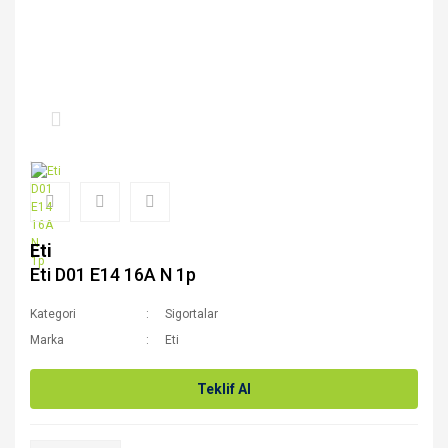
Eti
Eti D01 E14 16A N 1p
Kategori
Sigortalar
Marka
Eti
Teklif Al