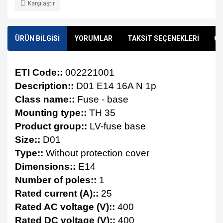
Karşılaştır
ÜRÜN BİLGİSİ
YORUMLAR
TAKSİT SEÇENEKLERİ
ÖN
ETI Code::
002221001
Description::
D01 E14 16A N 1p
Class name::
Fuse - base
Mounting type::
TH 35
Product group::
LV-fuse base
Size::
D01
Type::
Without protection cover
Dimensions::
E14
Number of poles::
1
Rated current (A)::
25
Rated AC voltage (V)::
400
Rated DC voltage (V)::
400