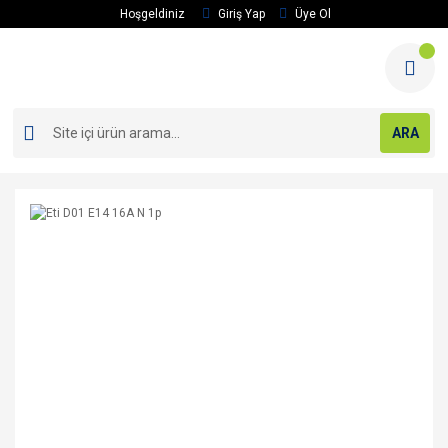
Hoşgeldiniz
Giriş Yap
Üye Ol
ARA