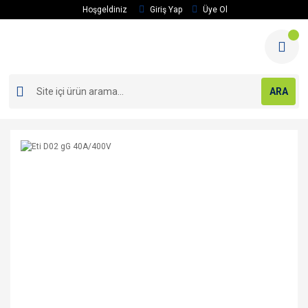
Hoşgeldiniz
Giriş Yap
Üye Ol
ARA