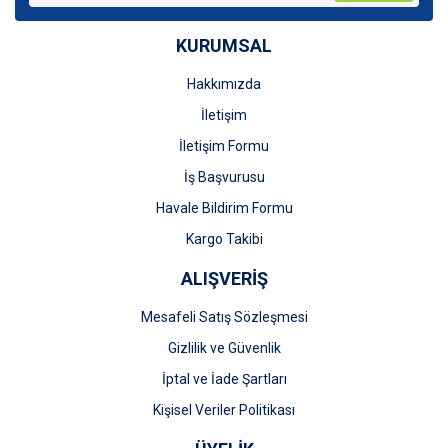
Ürün bilgilerinde hatalar bulunuyor.
KURUMSAL
Ürün fiyatı diğer sitelerden daha pahalı.
Bu ürüne benzer farklı alternatifler olmalı.
Hakkımızda
İletişim
İletişim Formu
İş Başvurusu
Gönder
Havale Bildirim Formu
Kargo Takibi
ALIŞVERİŞ
Mesafeli Satış Sözleşmesi
Gizlilik ve Güvenlik
İptal ve İade Şartları
Kişisel Veriler Politikası