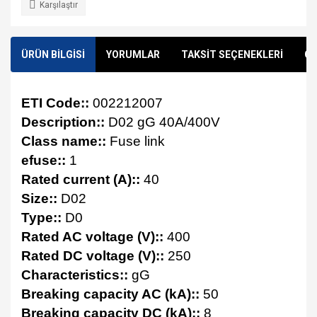
Karşılaştır
ÜRÜN BİLGİSİ
YORUMLAR
TAKSİT SEÇENEKLERİ
ÖN
ETI Code::
002212007
Description::
D02 gG 40A/400V
Class name::
Fuse link
efuse::
1
Rated current (A)::
40
Size::
D02
Type::
D0
Rated AC voltage (V)::
400
Rated DC voltage (V)::
250
Characteristics::
gG
Breaking capacity AC (kA)::
50
Breaking capacity DC (kA)::
8