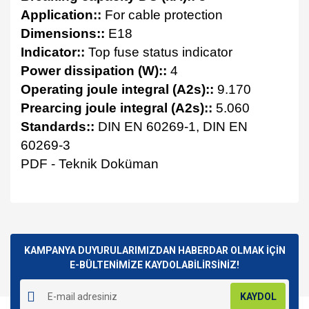
Application::
For cable protection
Dimensions::
E18
Indicator::
Top fuse status indicator
Power dissipation (W)::
4
Operating joule integral (A2s)::
9.170
Prearcing joule integral (A2s)::
5.060
Standards::
DIN EN 60269-1, DIN EN
60269-3
PDF - Teknik Doküman
Bu ürünün fiyat bilgisi, resim, ürün açıklamalarında ve diğer
konularda yetersiz gördüğünüz noktaları öneri formunu
Bu ürüne ilk yorumu siz yapın!
kullanarak tarafımıza iletebilirsiniz.
Görüş ve önerileriniz için teşekkür ederiz.
KAMPANYA DUYURULARIMIZDAN HABERDAR OLMAK İÇİN
E-BÜLTENİMİZE KAYDOLABİLİRSİNİZ!
Yorum Yaz
Ürün resmi kalitesiz, bozuk veya görüntülenemiyor.
KAYDOL
Ürün açıklamasında eksik bilgiler bulunuyor.