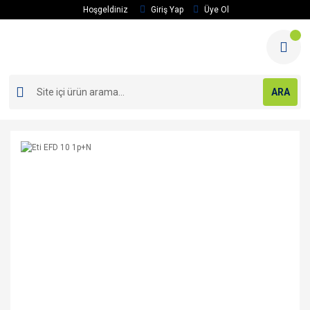
Hoşgeldiniz
Giriş Yap
Üye Ol
ARA