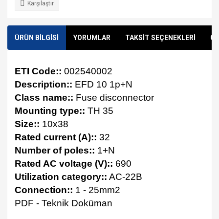
Karşılaştır
ÜRÜN BİLGİSİ
YORUMLAR
TAKSİT SEÇENEKLERİ
ÖN
ETI Code::
002540002
Description::
EFD 10 1p+N
Class name::
Fuse disconnector
Mounting type::
TH 35
Size::
10x38
Rated current (A)::
32
Number of poles::
1+N
Rated AC voltage (V)::
690
Utilization category::
AC-22B
Connection::
1 - 25mm2
PDF - Teknik Doküman