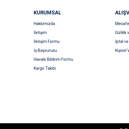
Ürün fiyatı diğer sitelerden daha pahalı.
Bu ürüne benzer farklı alternatifler olmalı.
KURUMSAL
ALIŞV
Hakkımızda
Mesafel
İletişim
Gizlilik
İletişim Formu
İptal ve
İş Başvurusu
Kişisel 
Havale Bildirim Formu
Kargo Takibi