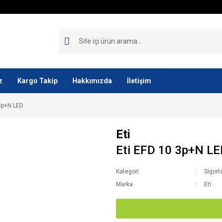
z
Kargo Takip
Hakkımızda
İletişim
 3p+N LED
Eti
Eti EFD 10 3p+N L
Kategori
Sigort
Marka
Eti