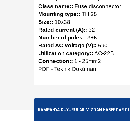
Class name::
Fuse disconnector
Mounting type::
TH 35
Size::
10x38
Rated current (A)::
32
Number of poles::
3+N
Rated AC voltage (V)::
690
Utilization category::
AC-22B
Connection::
1 - 25mm2
PDF - Teknik Doküman
Bu ürünün fiyat bilgisi, resim, ürün açıklamalarında v
Görüş ve önerileriniz için teşekkür ederiz.
Ürün resmi kalitesiz, bozuk veya görüntülenemiyo
KAMPANYA DUYURULARIMIZDAN HABERDAR OLMA
Ürün açıklamasında eksik bilgiler bulunuyor.
Ürün bilgilerinde hatalar bulunuyor.