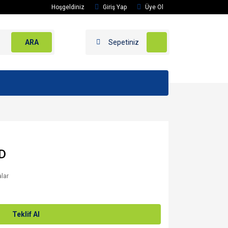
Hoşgeldiniz
Giriş Yap
Üye Ol
ARA
Sepetiniz
ED
alar
Teklif Al