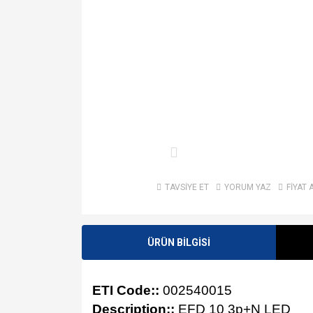
TAVSİYE ET
YORUM YAZ
FİYAT 
ÜRÜN BİLGİSİ
ETI Code::
002540015
Description::
EFD 10 3p+N LED