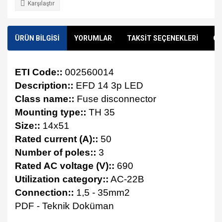
Karşılaştır
ÜRÜN BİLGİSİ
YORUMLAR
TAKSİT SEÇENEKLERİ
ÖN
ETI Code::
002560014
Description::
EFD 14 3p LED
Class name::
Fuse disconnector
Mounting type::
TH 35
Size::
14x51
Rated current (A)::
50
Number of poles::
3
Rated AC voltage (V)::
690
Utilization category::
AC-22B
Connection::
1,5 - 35mm2
PDF - Teknik Doküman