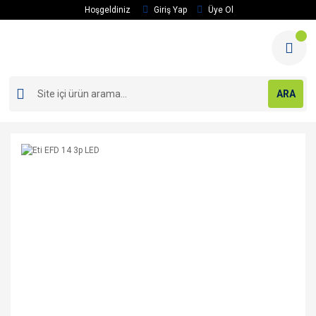
Hoşgeldiniz
Giriş Yap
Üye Ol
ARA