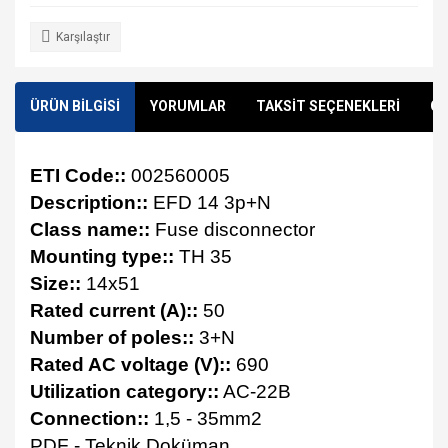
Karşılaştır
ÜRÜN BİLGİSİ
YORUMLAR
TAKSİT SEÇENEKLERİ
ÖN
ETI Code::
002560005
Description::
EFD 14 3p+N
Class name::
Fuse disconnector
Mounting type::
TH 35
Size::
14x51
Rated current (A)::
50
Number of poles::
3+N
Rated AC voltage (V)::
690
Utilization category::
AC-22B
Connection::
1,5 - 35mm2
PDF - Teknik Doküman