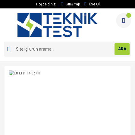
Hoşgeldiniz
Giriş Yap
Üye Ol
ARA