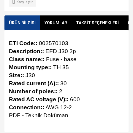
Karşılaştır
ÜRÜN BİLGİSİ
YORUMLAR
TAKSİT SEÇENEKLERİ
ÖN
ETI Code::
002570103
Description::
EFD J30 2p
Class name::
Fuse - base
Mounting type::
TH 35
Size::
J30
Rated current (A)::
30
Number of poles::
2
Rated AC voltage (V)::
600
Connection::
AWG 12-2
PDF - Teknik Doküman