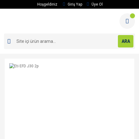
Hoşgeldiniz
Giriş Yap
Üye Ol
ARA