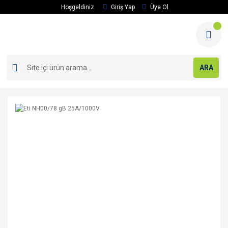
Hoşgeldiniz
Giriş Yap
Üye Ol
ARA