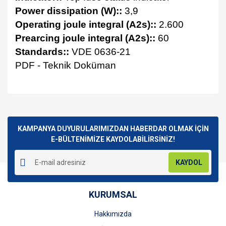
Power dissipation (W)::
3,9
Operating joule integral (A2s)::
2.600
Prearcing joule integral (A2s)::
60
Standards::
VDE 0636-21
PDF - Teknik Doküman
Bu ürünün fiyat bilgisi, resim, ürün açıklamalarında ve diğer
konularda yetersiz gördüğünüz noktaları öneri formunu
Bu ürüne ilk yorumu siz yapın!
kullanarak tarafımıza iletebilirsiniz.
Görüş ve önerileriniz için teşekkür ederiz.
KAMPANYA DUYURULARIMIZDAN HABERDAR OLMAK İÇİN
E-BÜLTENİMİZE KAYDOLABİLİRSİNİZ!
Yorum Yaz
Ürün resmi kalitesiz, bozuk veya görüntülenemiyor.
KAYDOL
Ürün açıklamasında eksik bilgiler bulunuyor.
Ürün bilgilerinde hatalar bulunuyor.
KURUMSAL
Ürün fiyatı diğer sitelerden daha pahalı.
Bu ürüne benzer farklı alternatifler olmalı.
Hakkımızda