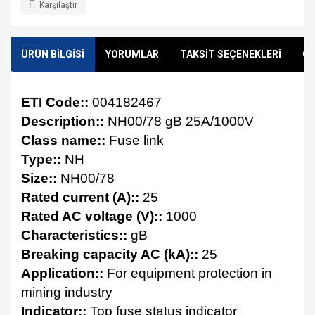
Karşılaştır
ÜRÜN BİLGİSİ
YORUMLAR
TAKSİT SEÇENEKLERİ
ÖN
ETI Code::
004182467
Description::
NH00/78 gB 25A/1000V
Class name::
Fuse link
Type::
NH
Size::
NH00/78
Rated current (A)::
25
Rated AC voltage (V)::
1000
Characteristics::
gB
Breaking capacity AC (kA)::
25
Application::
For equipment protection in
mining industry
Indicator::
Top fuse status indicator