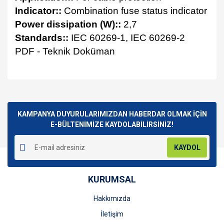
Indicator::
Combination fuse status indicator
Power dissipation (W)::
2,7
Standards::
IEC 60269-1, IEC 60269-2
PDF - Teknik Doküman
Bu ürünün fiyat bilgisi, resim, ürün açıklamalarında ve diğer
konularda yetersiz gördüğünüz noktaları öneri formunu
Bu ürüne ilk yorumu siz yapın!
kullanarak tarafımıza iletebilirsiniz.
Görüş ve önerileriniz için teşekkür ederiz.
KAMPANYA DUYURULARIMIZDAN HABERDAR OLMAK İÇİN
E-BÜLTENİMİZE KAYDOLABİLİRSİNİZ!
Yorum Yaz
Ürün resmi kalitesiz, bozuk veya görüntülenemiyor.
KAYDOL
Ürün açıklamasında eksik bilgiler bulunuyor.
Ürün bilgilerinde hatalar bulunuyor.
KURUMSAL
Ürün fiyatı diğer sitelerden daha pahalı.
Bu ürüne benzer farklı alternatifler olmalı.
Hakkımızda
İletişim