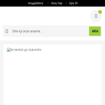
Hoşgeldiniz
Giriş Yap
Üye Ol
ARA