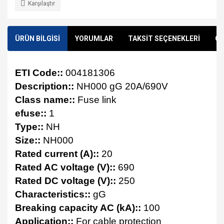
Karşılaştır
ÜRÜN BİLGİSİ
YORUMLAR
TAKSİT SEÇENEKLERİ
ÖN
ETI Code::
004181306
Description::
NH000 gG 20A/690V
Class name::
Fuse link
efuse::
1
Type::
NH
Size::
NH000
Rated current (A)::
20
Rated AC voltage (V)::
690
Rated DC voltage (V)::
250
Characteristics::
gG
Breaking capacity AC (kA)::
100
Application::
For cable protection