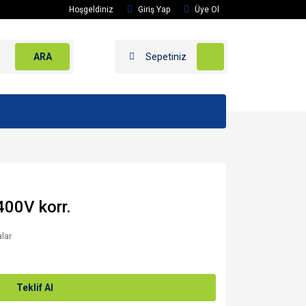
Hoşgeldiniz
Giriş Yap
Üye Ol
ARA
Sepetiniz
00V korr.
alar
Teklif Al