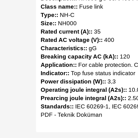
Class name::
Fuse link
Type::
NH-C
Size::
NH000
Rated current (A)::
35
Rated AC voltage (V)::
400
Characteristics::
gG
Breaking capacity AC (kA)::
120
Application::
For cable protection. C
Indicator::
Top fuse status indicator
Power dissipation (W)::
3,3
Operating joule integral (A2s)::
10.
Prearcing joule integral (A2s)::
2.5
Standards::
IEC 60269-1, IEC 6026
PDF - Teknik Doküman
Bu ürünün fiyat bilgisi, resim, ürün açıklamalarında v