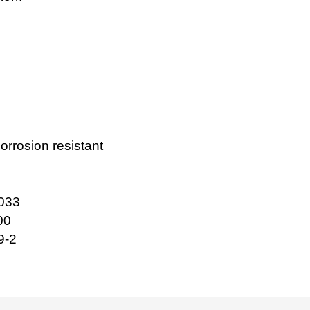
orrosion resistant
033
00
9-2
e diğer konularda yetersiz gördüğünüz noktaları öneri formunu kullanarak tarafımı