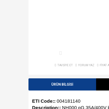
TAVSİYE ET
YORUM YAZ
FİYAT 
ÜRÜN BİLGİSİ
ETI Code::
004181140
Description::
NH000 gG 35A/400V k