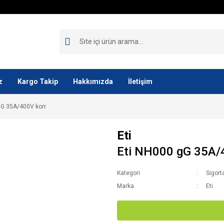
z
Kargo Takip
Hakkımızda
İletişim
gG 35A/400V korr.
Eti
Eti NH000 gG 35A/4
Kategori
Sigort
Marka
Eti