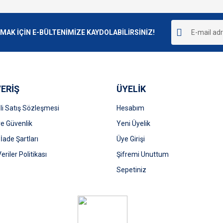
Bu ürüne ilk yorumu siz yapın!
r.
K İÇİN E-BÜLTENİMİZE KAYDOLABİLİRSİNİZ!
Yorum Yaz
ERİŞ
ÜYELİK
i Satış Sözleşmesi
Hesabım
 ve Güvenlik
Yeni Üyelik
 İade Şartları
Üye Girişi
Gönder
Veriler Politikası
Şifremi Unuttum
Sepetiniz