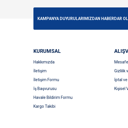
Görüş ve önerileriniz için teşekkür ederiz.
Ürün resmi kalitesiz, bozuk veya görüntülenemiyo
KAMPANYA DUYURULARIMIZDAN HABERDAR OLMA
Ürün açıklamasında eksik bilgiler bulunuyor.
Ürün bilgilerinde hatalar bulunuyor.
Ürün fiyatı diğer sitelerden daha pahalı.
Bu ürüne benzer farklı alternatifler olmalı.
KURUMSAL
ALIŞV
Hakkımızda
Mesafel
İletişim
Gizlilik
İletişim Formu
İptal ve
İş Başvurusu
Kişisel 
Havale Bildirim Formu
Kargo Takibi