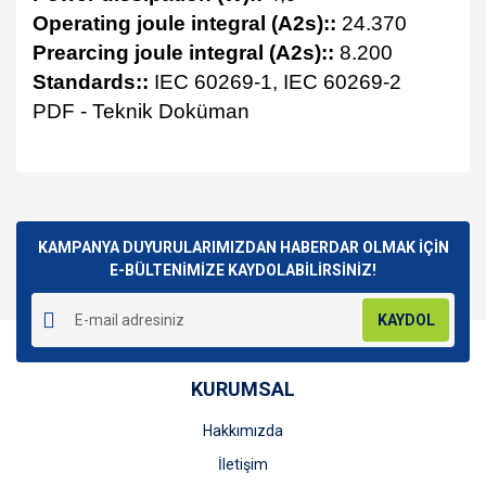
Operating joule integral (A2s)::
24.370
Prearcing joule integral (A2s)::
8.200
Standards::
IEC 60269-1, IEC 60269-2
PDF - Teknik Doküman
Bu ürünün fiyat bilgisi, resim, ürün açıklamalarında ve diğer
konularda yetersiz gördüğünüz noktaları öneri formunu
Bu ürüne ilk yorumu siz yapın!
kullanarak tarafımıza iletebilirsiniz.
Görüş ve önerileriniz için teşekkür ederiz.
KAMPANYA DUYURULARIMIZDAN HABERDAR OLMAK İÇİN
E-BÜLTENİMİZE KAYDOLABİLİRSİNİZ!
Yorum Yaz
Ürün resmi kalitesiz, bozuk veya görüntülenemiyor.
KAYDOL
Ürün açıklamasında eksik bilgiler bulunuyor.
Ürün bilgilerinde hatalar bulunuyor.
KURUMSAL
Ürün fiyatı diğer sitelerden daha pahalı.
Bu ürüne benzer farklı alternatifler olmalı.
Hakkımızda
İletişim