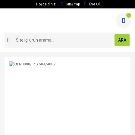
Hoşgeldiniz
Giriş Yap
Üye Ol
ARA