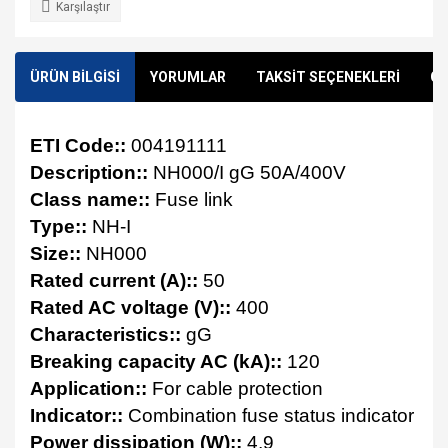
Karşılaştır
ÜRÜN BİLGİSİ
YORUMLAR
TAKSİT SEÇENEKLERİ
ÖN
ETI Code::
004191111
Description::
NH000/I gG 50A/400V
Class name::
Fuse link
Type::
NH-I
Size::
NH000
Rated current (A)::
50
Rated AC voltage (V)::
400
Characteristics::
gG
Breaking capacity AC (kA)::
120
Application::
For cable protection
Indicator::
Combination fuse status indicator
Power dissipation (W)::
4,9