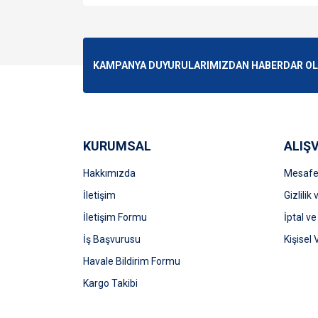
Bu ürünün fiyat bilgisi, resim, ürün açıklamalarında v
Görüş ve önerileriniz için teşekkür ederiz.
Ürün resmi kalitesiz, bozuk veya görüntülenemiyo
KAMPANYA DUYURULARIMIZDAN HABERDAR OLMA
Ürün açıklamasında eksik bilgiler bulunuyor.
Ürün bilgilerinde hatalar bulunuyor.
Ürün fiyatı diğer sitelerden daha pahalı.
Bu ürüne benzer farklı alternatifler olmalı.
KURUMSAL
ALIŞV
Hakkımızda
Mesafel
İletişim
Gizlilik
İletişim Formu
İptal ve
İş Başvurusu
Kişisel 
Havale Bildirim Formu
Kargo Takibi