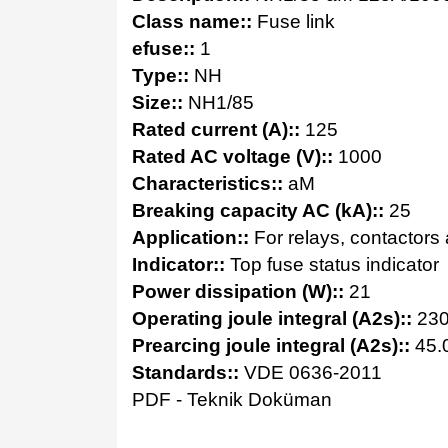
Class name::
Fuse link
efuse::
1
Type::
NH
Size::
NH1/85
Rated current (A)::
125
Rated AC voltage (V)::
1000
Characteristics::
aM
Breaking capacity AC (kA)::
25
Application::
For relays, contactors 
Indicator::
Top fuse status indicator
Power dissipation (W)::
21
Operating joule integral (A2s)::
230
Prearcing joule integral (A2s)::
45.
Standards::
VDE 0636-2011
PDF - Teknik Doküman