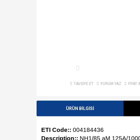
TAVSİYE ET
YORUM YAZ
FİYAT 
ÜRÜN BİLGİSİ
ETI Code::
004184436
Description::
NH1/85 aM 125A/100