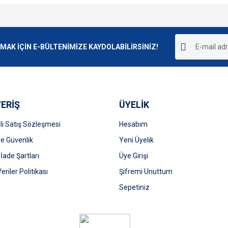
e diğer konularda yetersiz gördüğünüz noktaları öneri formunu kullanarak tarafımı
Bu ürüne ilk yorumu siz yapın!
r.
K İÇİN E-BÜLTENİMİZE KAYDOLABİLİRSİNİZ!
Yorum Yaz
ERİŞ
ÜYELİK
i Satış Sözleşmesi
Hesabım
 ve Güvenlik
Yeni Üyelik
 İade Şartları
Üye Girişi
Gönder
Veriler Politikası
Şifremi Unuttum
Sepetiniz