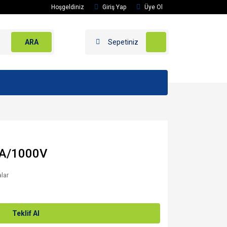
Hoşgeldiniz
Giriş Yap
Üye Ol
ARA
Sepetiniz
5A/1000V
alar
Teklif Al