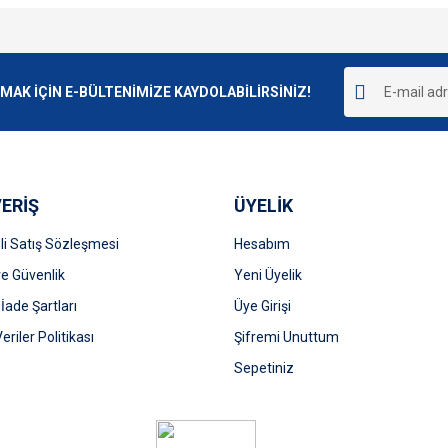
e diğer konularda yetersiz gördüğünüz noktaları öneri formunu kullanarak tarafımı
Bu ürüne ilk yorumu siz yapın!
r.
K İÇİN E-BÜLTENİMİZE KAYDOLABİLİRSİNİZ!
Yorum Yaz
ERİŞ
ÜYELİK
i Satış Sözleşmesi
Hesabım
 ve Güvenlik
Yeni Üyelik
 İade Şartları
Üye Girişi
Gönder
Veriler Politikası
Şifremi Unuttum
Sepetiniz