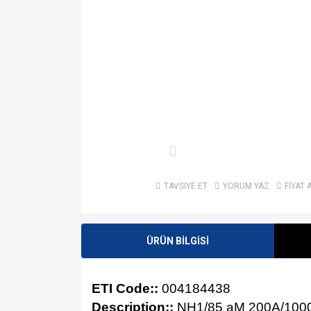
TAVSİYE ET
YORUM YAZ
FİYAT 
ÜRÜN BİLGİSİ
ETI Code::
004184438
Description::
NH1/85 aM 200A/100