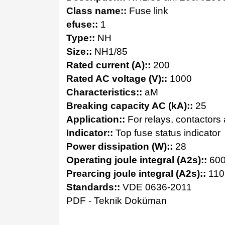
Class name::
Fuse link
efuse::
1
Type::
NH
Size::
NH1/85
Rated current (A)::
200
Rated AC voltage (V)::
1000
Characteristics::
aM
Breaking capacity AC (kA)::
25
Application::
For relays, contactors 
Indicator::
Top fuse status indicator
Power dissipation (W)::
28
Operating joule integral (A2s)::
600
Prearcing joule integral (A2s)::
110
Standards::
VDE 0636-2011
PDF - Teknik Doküman