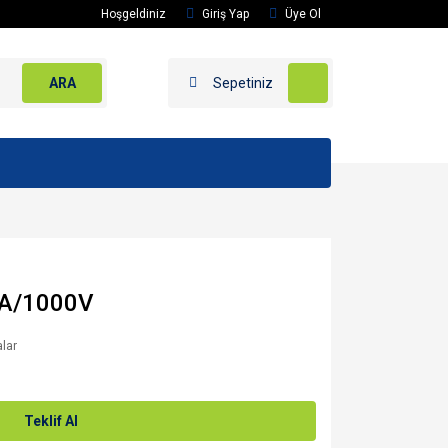
Hoşgeldiniz
Giriş Yap
Üye Ol
ARA
Sepetiniz
0A/1000V
alar
Teklif Al