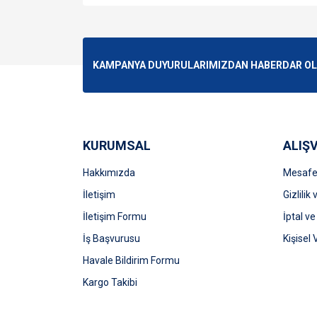
Bu ürünün fiyat bilgisi, resim, ürün açıklamalarında v
Görüş ve önerileriniz için teşekkür ederiz.
Ürün resmi kalitesiz, bozuk veya görüntülenemiyo
KAMPANYA DUYURULARIMIZDAN HABERDAR OLMA
Ürün açıklamasında eksik bilgiler bulunuyor.
Ürün bilgilerinde hatalar bulunuyor.
Ürün fiyatı diğer sitelerden daha pahalı.
Bu ürüne benzer farklı alternatifler olmalı.
KURUMSAL
ALIŞV
Hakkımızda
Mesafel
İletişim
Gizlilik
İletişim Formu
İptal ve
İş Başvurusu
Kişisel 
Havale Bildirim Formu
Kargo Takibi