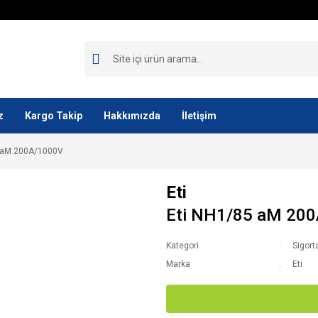
z
Kargo Takip
Hakkımızda
İletişim
5 aM 200A/1000V
Eti
Eti NH1/85 aM 20
Kategori
Sigort
Marka
Eti