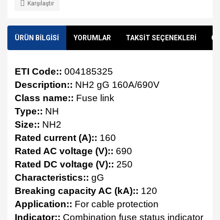
Karşılaştır
ÜRÜN BİLGİSİ
YORUMLAR
TAKSİT SEÇENEKLERİ
ÖN
ETI Code::
004185325
Description::
NH2 gG 160A/690V
Class name::
Fuse link
Type::
NH
Size::
NH2
Rated current (A)::
160
Rated AC voltage (V)::
690
Rated DC voltage (V)::
250
Characteristics::
gG
Breaking capacity AC (kA)::
120
Application::
For cable protection
Indicator::
Combination fuse status indicator