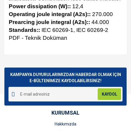
Power dissipation (W)::
12,4
Operating joule integral (A2s)::
270.000
Prearcing joule integral (A2s)::
44.000
Standards::
IEC 60269-1, IEC 60269-2
PDF - Teknik Doküman
Bu ürünün fiyat bilgisi, resim, ürün açıklamalarında ve diğer
konularda yetersiz gördüğünüz noktaları öneri formunu
Bu ürüne ilk yorumu siz yapın!
kullanarak tarafımıza iletebilirsiniz.
Görüş ve önerileriniz için teşekkür ederiz.
KAMPANYA DUYURULARIMIZDAN HABERDAR OLMAK İÇİN
E-BÜLTENİMİZE KAYDOLABİLİRSİNİZ!
Yorum Yaz
Ürün resmi kalitesiz, bozuk veya görüntülenemiyor.
KAYDOL
Ürün açıklamasında eksik bilgiler bulunuyor.
Ürün bilgilerinde hatalar bulunuyor.
KURUMSAL
Ürün fiyatı diğer sitelerden daha pahalı.
Bu ürüne benzer farklı alternatifler olmalı.
Hakkımızda