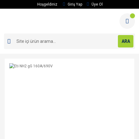
Hoşgeldiniz
Giriş Yap
Üye Ol
ARA