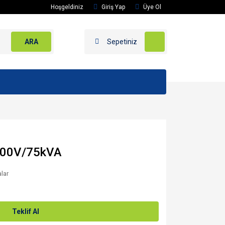
Hoşgeldiniz
Giriş Yap
Üye Ol
ARA
Sepetiniz
400V/75kVA
alar
Teklif Al