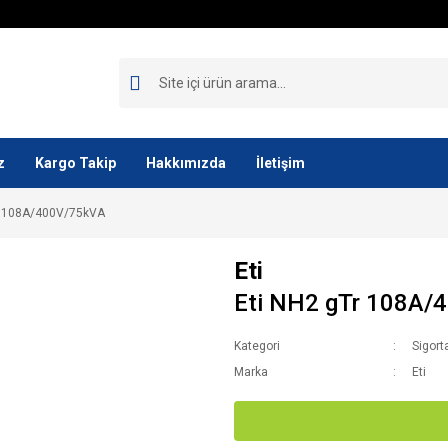
z
Kargo Takip
Hakkımızda
İletişim
r 108A/400V/75kVA
Eti
Eti NH2 gTr 108A/
Kategori
Sigort
Marka
Eti