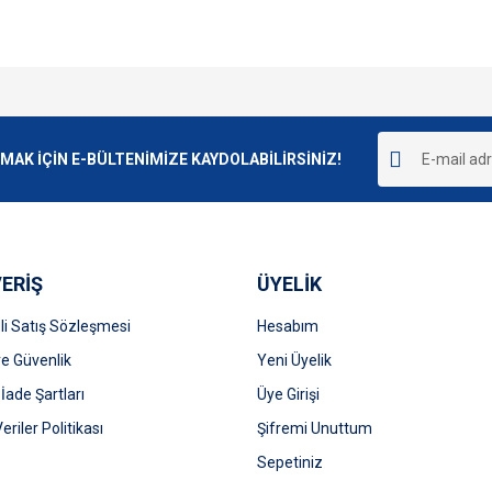
e diğer konularda yetersiz gördüğünüz noktaları öneri formunu kullanarak tarafımı
Bu ürüne ilk yorumu siz yapın!
r.
K İÇİN E-BÜLTENİMİZE KAYDOLABİLİRSİNİZ!
Yorum Yaz
ERİŞ
ÜYELİK
i Satış Sözleşmesi
Hesabım
 ve Güvenlik
Yeni Üyelik
 İade Şartları
Üye Girişi
Gönder
Veriler Politikası
Şifremi Unuttum
Sepetiniz