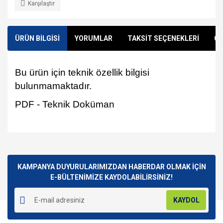
Karşılaştır
ÜRÜN BİLGİSİ
YORUMLAR
TAKSİT SEÇENEKLERİ
ÖN
Bu ürün için teknik özellik bilgisi
bulunmamaktadır.
PDF - Teknik Doküman
Bu ürünün fiyat bilgisi, resim, ürün açıklamalarında ve diğer
konularda yetersiz gördüğünüz noktaları öneri formunu
Bu ürüne ilk yorumu siz yapın!
kullanarak tarafımıza iletebilirsiniz.
Görüş ve önerileriniz için teşekkür ederiz.
KAMPANYA DUYURULARIMIZDAN HABERDAR OLMAK İÇİN
E-BÜLTENİMİZE KAYDOLABİLİRSİNİZ!
Yorum Yaz
Ürün resmi kalitesiz, bozuk veya görüntülenemiyor.
KAYDOL
Ürün açıklamasında eksik bilgiler bulunuyor.
Ürün bilgilerinde hatalar bulunuyor.