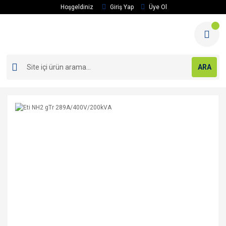
Hoşgeldiniz
Giriş Yap
Üye Ol
ARA