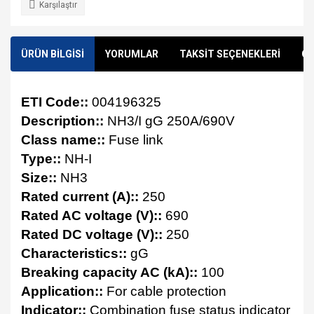
Karşılaştır
ÜRÜN BİLGİSİ
YORUMLAR
TAKSİT SEÇENEKLERİ
ÖN
ETI Code::
004196325
Description::
NH3/I gG 250A/690V
Class name::
Fuse link
Type::
NH-I
Size::
NH3
Rated current (A)::
250
Rated AC voltage (V)::
690
Rated DC voltage (V)::
250
Characteristics::
gG
Breaking capacity AC (kA)::
100
Application::
For cable protection
Indicator::
Combination fuse status indicator