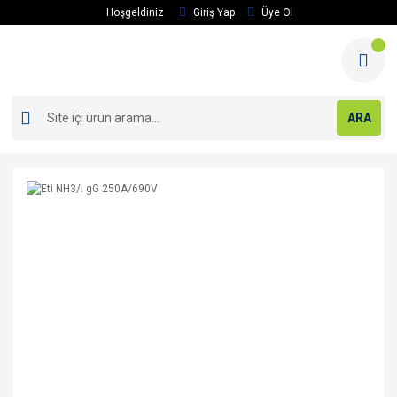
Hoşgeldiniz
Giriş Yap
Üye Ol
ARA