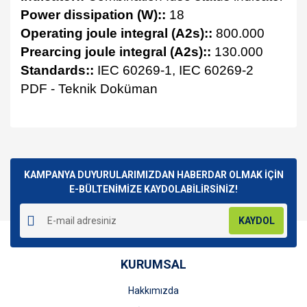
Power dissipation (W)::
18
Operating joule integral (A2s)::
800.000
Prearcing joule integral (A2s)::
130.000
Standards::
IEC 60269-1, IEC 60269-2
PDF - Teknik Doküman
Bu ürünün fiyat bilgisi, resim, ürün açıklamalarında ve diğer
konularda yetersiz gördüğünüz noktaları öneri formunu
Bu ürüne ilk yorumu siz yapın!
kullanarak tarafımıza iletebilirsiniz.
Görüş ve önerileriniz için teşekkür ederiz.
KAMPANYA DUYURULARIMIZDAN HABERDAR OLMAK İÇİN
E-BÜLTENİMİZE KAYDOLABİLİRSİNİZ!
Yorum Yaz
Ürün resmi kalitesiz, bozuk veya görüntülenemiyor.
KAYDOL
Ürün açıklamasında eksik bilgiler bulunuyor.
Ürün bilgilerinde hatalar bulunuyor.
KURUMSAL
Ürün fiyatı diğer sitelerden daha pahalı.
Bu ürüne benzer farklı alternatifler olmalı.
Hakkımızda