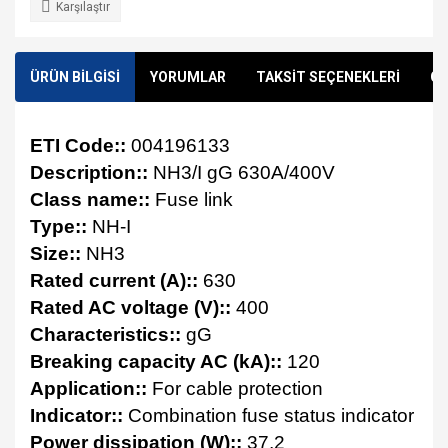
Karşılaştır
ÜRÜN BİLGİSİ
YORUMLAR
TAKSİT SEÇENEKLERİ
ÖN
ETI Code::
004196133
Description::
NH3/I gG 630A/400V
Class name::
Fuse link
Type::
NH-I
Size::
NH3
Rated current (A)::
630
Rated AC voltage (V)::
400
Characteristics::
gG
Breaking capacity AC (kA)::
120
Application::
For cable protection
Indicator::
Combination fuse status indicator
Power dissipation (W)::
37,2