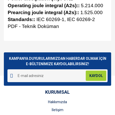
Operating joule integral (A2s)::
5.214.000
Prearcing joule integral (A2s)::
1.525.000
Standards::
IEC 60269-1, IEC 60269-2
PDF - Teknik Doküman
Bu ürünün fiyat bilgisi, resim, ürün açıklamalarında ve diğer
konularda yetersiz gördüğünüz noktaları öneri formunu
Bu ürüne ilk yorumu siz yapın!
kullanarak tarafımıza iletebilirsiniz.
Görüş ve önerileriniz için teşekkür ederiz.
KAMPANYA DUYURULARIMIZDAN HABERDAR OLMAK İÇİN
E-BÜLTENİMİZE KAYDOLABİLİRSİNİZ!
Yorum Yaz
Ürün resmi kalitesiz, bozuk veya görüntülenemiyor.
KAYDOL
Ürün açıklamasında eksik bilgiler bulunuyor.
Ürün bilgilerinde hatalar bulunuyor.
KURUMSAL
Ürün fiyatı diğer sitelerden daha pahalı.
Bu ürüne benzer farklı alternatifler olmalı.
Hakkımızda
İletişim