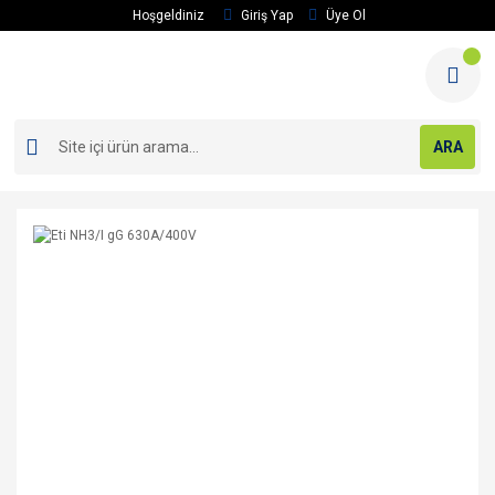
Hoşgeldiniz
Giriş Yap
Üye Ol
ARA