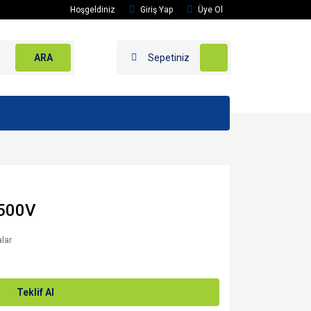
Hoşgeldiniz
Giriş Yap
Üye Ol
ARA
Sepetiniz
/500V
alar
Teklif Al