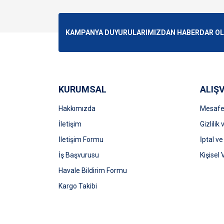
Görüş ve önerileriniz için teşekkür ederiz.
Ürün resmi kalitesiz, bozuk veya görüntülenemiyo
KAMPANYA DUYURULARIMIZDAN HABERDAR OLMA
Ürün açıklamasında eksik bilgiler bulunuyor.
Ürün bilgilerinde hatalar bulunuyor.
Ürün fiyatı diğer sitelerden daha pahalı.
Bu ürüne benzer farklı alternatifler olmalı.
KURUMSAL
ALIŞV
Hakkımızda
Mesafel
İletişim
Gizlilik
İletişim Formu
İptal ve
İş Başvurusu
Kişisel 
Havale Bildirim Formu
Kargo Takibi