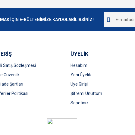
Bu ürüne ilk yorumu siz yapın!
r.
K İÇİN E-BÜLTENİMİZE KAYDOLABİLİRSİNİZ!
Yorum Yaz
ERİŞ
ÜYELİK
i Satış Sözleşmesi
Hesabım
 ve Güvenlik
Yeni Üyelik
 İade Şartları
Üye Girişi
Gönder
Veriler Politikası
Şifremi Unuttum
Sepetiniz