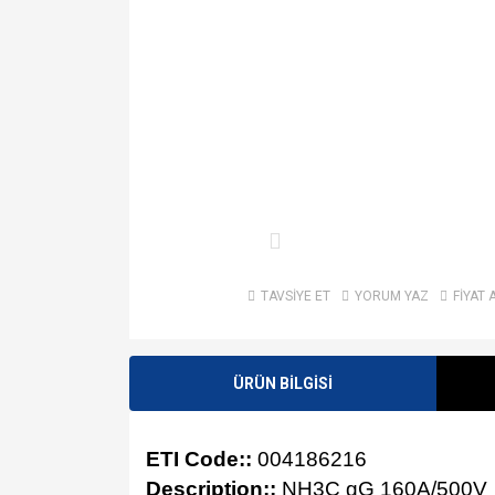
TAVSİYE ET
YORUM YAZ
FİYAT 
ÜRÜN BİLGİSİ
ETI Code::
004186216
Description::
NH3C gG 160A/500V