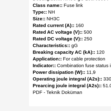
Class name::
Fuse link
Type::
NH
Size::
NH3C
Rated current (A)::
160
Rated AC voltage (V)::
500
Rated DC voltage (V)::
250
Characteristics::
gG
Breaking capacity AC (kA)::
120
Application::
For cable protection
Indicator::
Combination fuse status i
Power dissipation (W)::
11,9
Operating joule integral (A2s)::
330
Prearcing joule integral (A2s)::
51.
PDF - Teknik Doküman
Bu ürünün fiyat bilgisi, resim, ürün açıklamalarında v