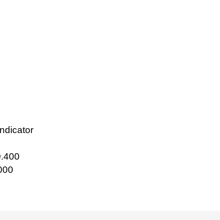
ndicator
.400
000
e diğer konularda yetersiz gördüğünüz noktaları öneri formunu kullanarak tarafımı