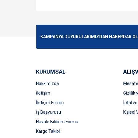
Bu ürünün fiyat bilgisi, resim, ürün açıklamalarında v
Görüş ve önerileriniz için teşekkür ederiz.
Ürün resmi kalitesiz, bozuk veya görüntülenemiyo
KAMPANYA DUYURULARIMIZDAN HABERDAR OLMA
Ürün açıklamasında eksik bilgiler bulunuyor.
Ürün bilgilerinde hatalar bulunuyor.
Ürün fiyatı diğer sitelerden daha pahalı.
Bu ürüne benzer farklı alternatifler olmalı.
KURUMSAL
ALIŞV
Hakkımızda
Mesafel
İletişim
Gizlilik
İletişim Formu
İptal ve
İş Başvurusu
Kişisel 
Havale Bildirim Formu
Kargo Takibi