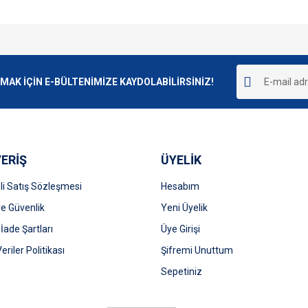
e diğer konularda yetersiz gördüğünüz noktaları öneri formunu kullanarak tarafımı
Bu ürüne ilk yorumu siz yapın!
r.
K İÇİN E-BÜLTENİMİZE KAYDOLABİLİRSİNİZ!
Yorum Yaz
ERİŞ
ÜYELİK
i Satış Sözleşmesi
Hesabım
 ve Güvenlik
Yeni Üyelik
 İade Şartları
Üye Girişi
Gönder
Veriler Politikası
Şifremi Unuttum
Sepetiniz