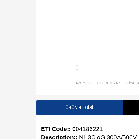
TAVSİYE ET
YORUM YAZ
FİYAT 
ÜRÜN BİLGİSİ
ETI Code::
004186221
Description::
NH3C gG 300A/500V