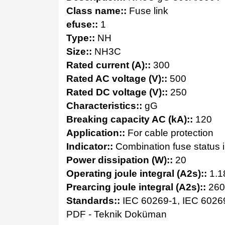
Class name::
Fuse link
efuse::
1
Type::
NH
Size::
NH3C
Rated current (A)::
300
Rated AC voltage (V)::
500
Rated DC voltage (V)::
250
Characteristics::
gG
Breaking capacity AC (kA)::
120
Application::
For cable protection
Indicator::
Combination fuse status i
Power dissipation (W)::
20
Operating joule integral (A2s)::
1.1
Prearcing joule integral (A2s)::
260
Standards::
IEC 60269-1, IEC 6026
PDF - Teknik Doküman