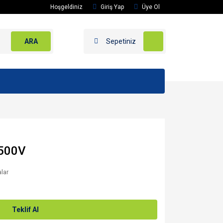
Hoşgeldiniz
Giriş Yap
Üye Ol
ARA
Sepetiniz
/500V
alar
Teklif Al