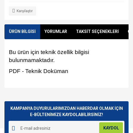
Karşılaştır
ÜRÜN BİLGİSİ
YORUMLAR
TAKSİT SEÇENEKLERİ
ÖN
Bu ürün için teknik özellik bilgisi
bulunmamaktadır.
PDF - Teknik Doküman
Bu ürünün fiyat bilgisi, resim, ürün açıklamalarında ve diğer
konularda yetersiz gördüğünüz noktaları öneri formunu
Bu ürüne ilk yorumu siz yapın!
kullanarak tarafımıza iletebilirsiniz.
Görüş ve önerileriniz için teşekkür ederiz.
KAMPANYA DUYURULARIMIZDAN HABERDAR OLMAK İÇİN
E-BÜLTENİMİZE KAYDOLABİLİRSİNİZ!
Yorum Yaz
Ürün resmi kalitesiz, bozuk veya görüntülenemiyor.
KAYDOL
Ürün açıklamasında eksik bilgiler bulunuyor.