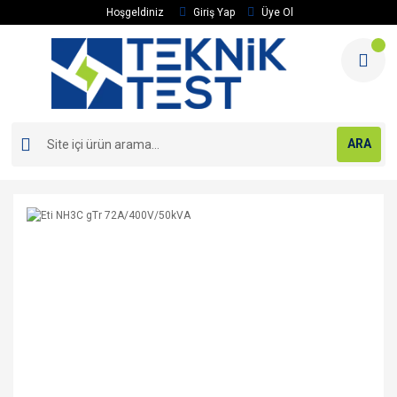
Hoşgeldiniz
Giriş Yap
Üye Ol
ARA