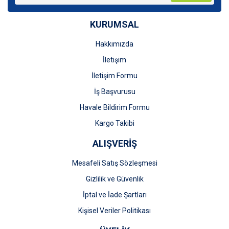
Ürün bilgilerinde hatalar bulunuyor.
KURUMSAL
Ürün fiyatı diğer sitelerden daha pahalı.
Bu ürüne benzer farklı alternatifler olmalı.
Hakkımızda
İletişim
İletişim Formu
İş Başvurusu
Gönder
Havale Bildirim Formu
Kargo Takibi
ALIŞVERİŞ
Mesafeli Satış Sözleşmesi
Gizlilik ve Güvenlik
İptal ve İade Şartları
Kişisel Veriler Politikası