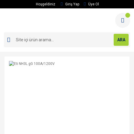
Hoşgeldiniz
Giriş Yap
Üye Ol
ARA