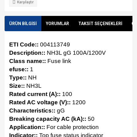
Karşılaştır
ÜRÜN BİLGİSİ
YORUMLAR
TAKSİT SEÇENEKLERİ
ÖN
ETI Code::
004113749
Description::
NH3L gG 100A/1200V
Class name::
Fuse link
efuse::
1
Type::
NH
Size::
NH3L
Rated current (A)::
100
Rated AC voltage (V)::
1200
Characteristics::
gG
Breaking capacity AC (kA)::
50
Application::
For cable protection
Indicator::
Top fuse status indicator