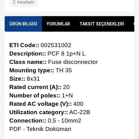
Karşılaştır
ÜRÜN BİLGİSİ
YORUMLAR
TAKSİT SEÇENEKLERİ
ÖN
ETI Code::
002531002
Description::
PCF 8 1p+N L
Class name::
Fuse disconnector
Mounting type::
TH 35
Size::
8x31
Rated current (A)::
20
Number of poles::
1+N
Rated AC voltage (V)::
400
Utilization category::
AC-22B
Connection::
0,5 - 10mm2
PDF - Teknik Doküman