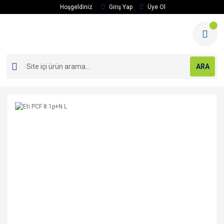
Hoşgeldiniz
Giriş Yap
Üye Ol
ARA