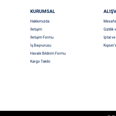
Ürün fiyatı diğer sitelerden daha pahalı.
Bu ürüne benzer farklı alternatifler olmalı.
KURUMSAL
ALIŞV
Hakkımızda
Mesafel
İletişim
Gizlilik
İletişim Formu
İptal ve
İş Başvurusu
Kişisel 
Havale Bildirim Formu
Kargo Takibi