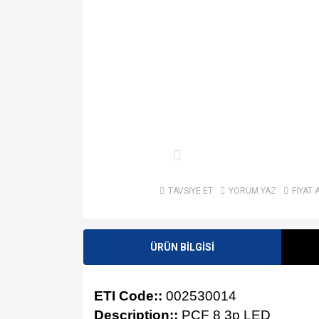
TAVSİYE ET
YORUM YAZ
FİYAT 
ÜRÜN BİLGİSİ
ETI Code::
002530014
Description::
PCF 8 3p LED