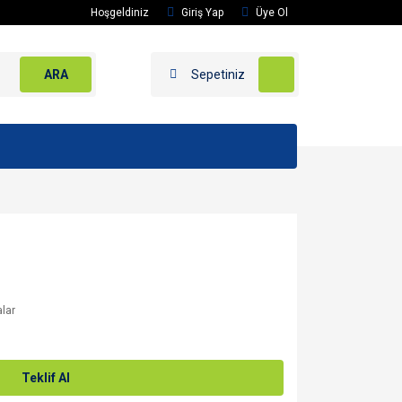
Hoşgeldiniz
Giriş Yap
Üye Ol
ARA
Sepetiniz
alar
Teklif Al