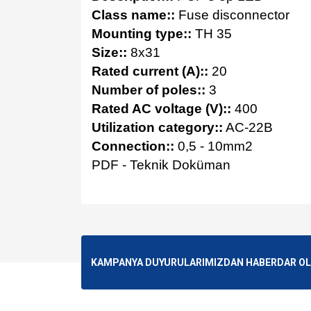
Class name::
Fuse disconnector
Mounting type::
TH 35
Size::
8x31
Rated current (A)::
20
Number of poles::
3
Rated AC voltage (V)::
400
Utilization category::
AC-22B
Connection::
0,5 - 10mm2
PDF - Teknik Doküman
Bu ürünün fiyat bilgisi, resim, ürün açıklamalarında v
Görüş ve önerileriniz için teşekkür ederiz.
Ürün resmi kalitesiz, bozuk veya görüntülenemiyo
KAMPANYA DUYURULARIMIZDAN HABERDAR OLMA
Ürün açıklamasında eksik bilgiler bulunuyor.
Ürün bilgilerinde hatalar bulunuyor.