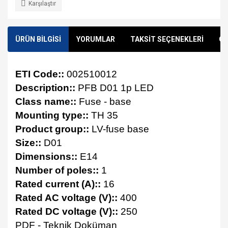
Karşılaştır
ÜRÜN BİLGİSİ
YORUMLAR
TAKSİT SEÇENEKLERİ
ÖN
ETI Code::
002510012
Description::
PFB D01 1p LED
Class name::
Fuse - base
Mounting type::
TH 35
Product group::
LV-fuse base
Size::
D01
Dimensions::
E14
Number of poles::
1
Rated current (A)::
16
Rated AC voltage (V)::
400
Rated DC voltage (V)::
250
PDF - Teknik Doküman