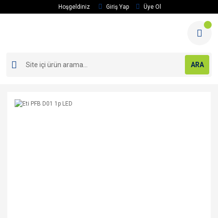
Hoşgeldiniz
Giriş Yap
Üye Ol
ARA