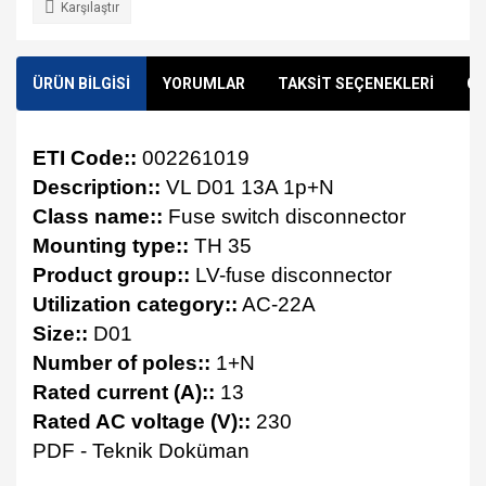
Karşılaştır
ÜRÜN BİLGİSİ
YORUMLAR
TAKSİT SEÇENEKLERİ
ÖN
ETI Code::
002261019
Description::
VL D01 13A 1p+N
Class name::
Fuse switch disconnector
Mounting type::
TH 35
Product group::
LV-fuse disconnector
Utilization category::
AC-22A
Size::
D01
Number of poles::
1+N
Rated current (A)::
13
Rated AC voltage (V)::
230
PDF - Teknik Doküman