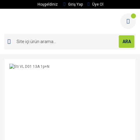
Hoşgeldiniz
Giriş Yap
Üye Ol
ARA