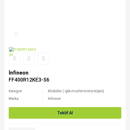
İnfineon
FF400R12KE3-S6
Kategori
Modüller ( igbt-mosfet-tristör-köprü)
Marka
İnfineon
Teklif Al