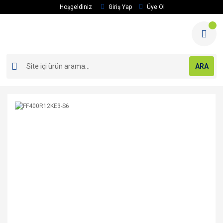
Hoşgeldiniz
Giriş Yap
Üye Ol
ARA