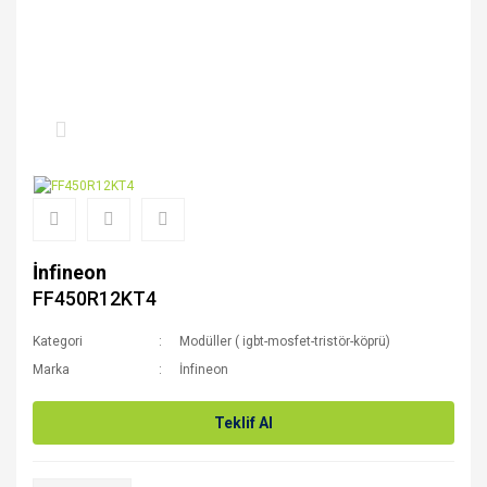
İnfineon
FF450R12KT4
Kategori
Modüller ( igbt-mosfet-tristör-köprü)
Marka
İnfineon
Teklif Al