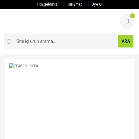
Hoşgeldiniz
Giriş Yap
Üye Ol
ARA