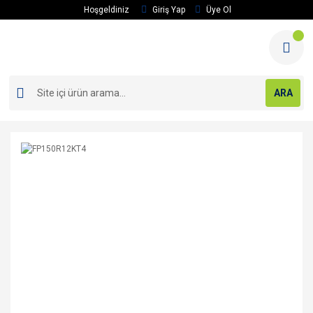
Hoşgeldiniz
Giriş Yap
Üye Ol
ARA