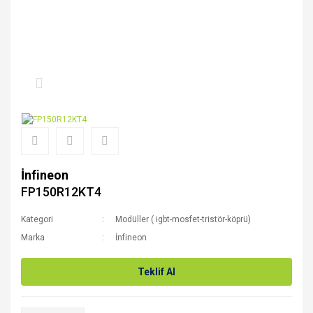
İnfineon
FP150R12KT4
Kategori
Modüller ( igbt-mosfet-tristör-köprü)
Marka
İnfineon
Teklif Al