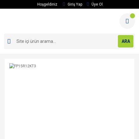
Hoşgeldiniz
Giriş Yap
Üye Ol
ARA