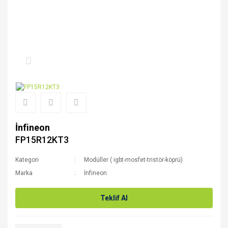
İnfineon
FP15R12KT3
Kategori
Modüller ( igbt-mosfet-tristör-köprü)
Marka
İnfineon
Teklif Al