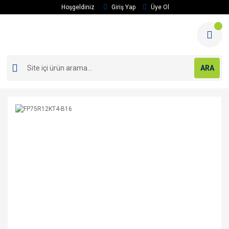
Hoşgeldiniz
Giriş Yap
Üye Ol
ARA