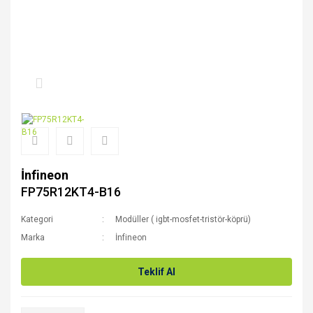
İnfineon
FP75R12KT4-B16
Kategori
Modüller ( igbt-mosfet-tristör-köprü)
Marka
İnfineon
Teklif Al