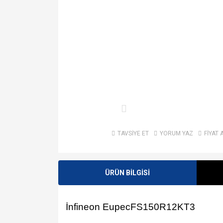
TAVSİYE ET
YORUM YAZ
FİYAT 
ÜRÜN BİLGİSİ
İnfineon EupecFS150R12KT3