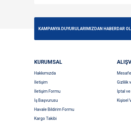
Bu ürünün fiyat bilgisi, resim, ürün açıklamalarında v
Görüş ve önerileriniz için teşekkür ederiz.
Ürün resmi kalitesiz, bozuk veya görüntülenemiyo
KAMPANYA DUYURULARIMIZDAN HABERDAR OLMA
Ürün açıklamasında eksik bilgiler bulunuyor.
Ürün bilgilerinde hatalar bulunuyor.
Ürün fiyatı diğer sitelerden daha pahalı.
Bu ürüne benzer farklı alternatifler olmalı.
KURUMSAL
ALIŞV
Hakkımızda
Mesafel
İletişim
Gizlilik
İletişim Formu
İptal ve
İş Başvurusu
Kişisel 
Havale Bildirim Formu
Kargo Takibi