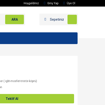
Hoşgeldiniz
Giriş Yap
Üye Ol
ARA
Sepetiniz
er ( igbt-mosfet-tristör-köprü)
on
Teklif Al