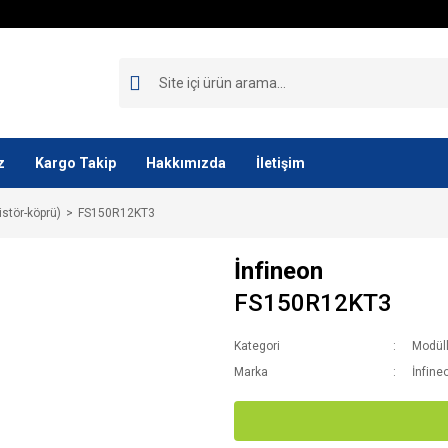
z
Kargo Takip
Hakkımızda
İletişim
istör-köprü)
FS150R12KT3
İnfineon
FS150R12KT3
Kategori
Modüll
Marka
İnfine