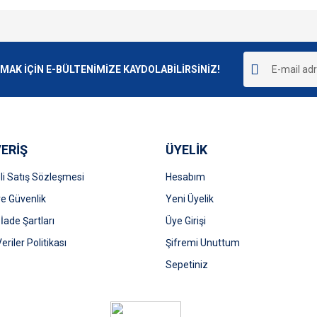
e diğer konularda yetersiz gördüğünüz noktaları öneri formunu kullanarak tarafımı
Bu ürüne ilk yorumu siz yapın!
r.
K İÇİN E-BÜLTENİMİZE KAYDOLABİLİRSİNİZ!
Yorum Yaz
ERİŞ
ÜYELİK
i Satış Sözleşmesi
Hesabım
 ve Güvenlik
Yeni Üyelik
 İade Şartları
Üye Girişi
Gönder
Veriler Politikası
Şifremi Unuttum
Sepetiniz