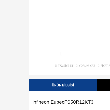
TAVSİYE ET
YORUM YAZ
FİYAT 
ÜRÜN BİLGİSİ
İnfineon EupecFS50R12KT3