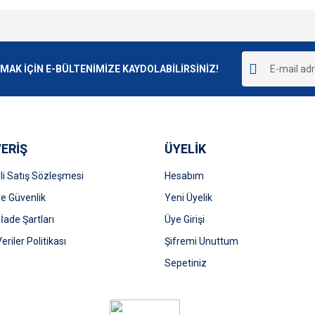
e diğer konularda yetersiz gördüğünüz noktaları öneri formunu kullanarak tarafımı
Bu ürüne ilk yorumu siz yapın!
r.
K İÇİN E-BÜLTENİMİZE KAYDOLABİLİRSİNİZ!
Yorum Yaz
ERİŞ
ÜYELİK
i Satış Sözleşmesi
Hesabım
 ve Güvenlik
Yeni Üyelik
 İade Şartları
Üye Girişi
Gönder
Veriler Politikası
Şifremi Unuttum
Sepetiniz