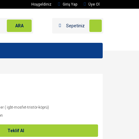
Hoşgeldiniz
Giriş Yap
Üye Ol
ARA
Sepetiniz
er ( igbt-mosfet-tristör-köprü)
on
Teklif Al