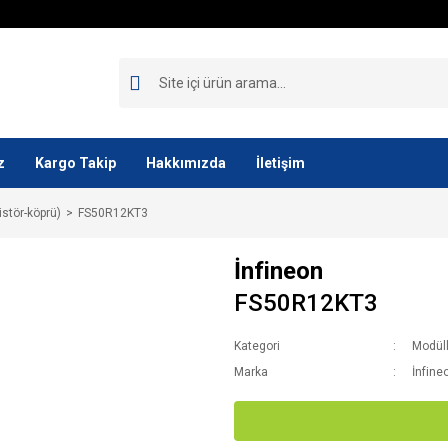
z
Kargo Takip
Hakkımızda
İletişim
istör-köprü)
FS50R12KT3
İnfineon
FS50R12KT3
Kategori
Modüll
Marka
İnfine