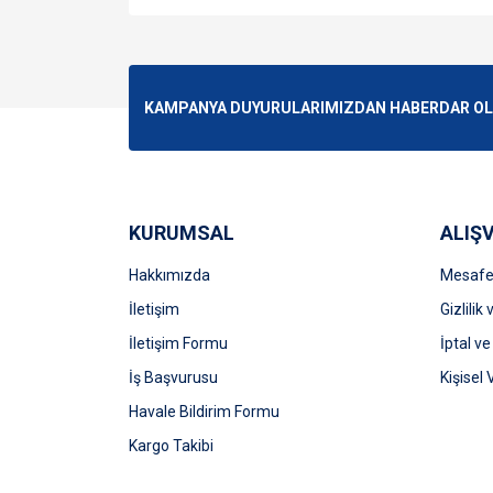
Bu ürünün fiyat bilgisi, resim, ürün açıklamalarında v
Görüş ve önerileriniz için teşekkür ederiz.
Ürün resmi kalitesiz, bozuk veya görüntülenemiyo
KAMPANYA DUYURULARIMIZDAN HABERDAR OLMA
Ürün açıklamasında eksik bilgiler bulunuyor.
Ürün bilgilerinde hatalar bulunuyor.
Ürün fiyatı diğer sitelerden daha pahalı.
Bu ürüne benzer farklı alternatifler olmalı.
KURUMSAL
ALIŞV
Hakkımızda
Mesafel
İletişim
Gizlilik
İletişim Formu
İptal ve
İş Başvurusu
Kişisel 
Havale Bildirim Formu
Kargo Takibi