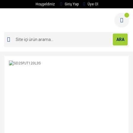
Hoşgeldiniz
Giriş Yap
Üye Ol
ARA