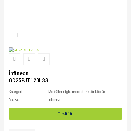
İnfineon
GD25PJT120L3S
Kategori
Modüller ( igbt-mosfet-tristör-köprü)
Marka
İnfineon
Teklif Al