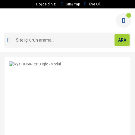
Hoşgeldiniz
Giriş Yap
Üye Ol
ARA