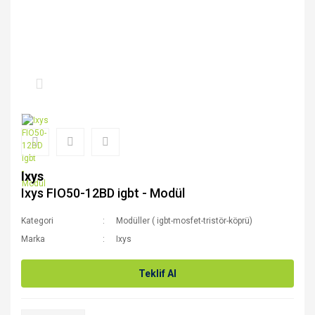
Ixys
Ixys FIO50-12BD igbt - Modül
Kategori
Modüller ( igbt-mosfet-tristör-köprü)
Marka
Ixys
Teklif Al