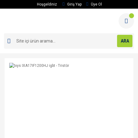
Hoşgeldiniz
Giriş Yap
Üye Ol
ARA