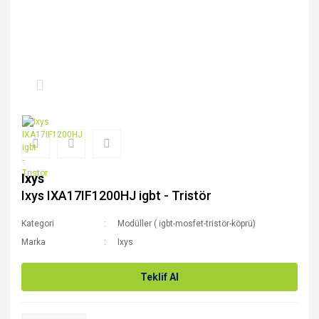
Ixys
Ixys IXA17IF1200HJ igbt - Tristör
Kategori
Modüller ( igbt-mosfet-tristör-köprü)
Marka
Ixys
Teklif Al